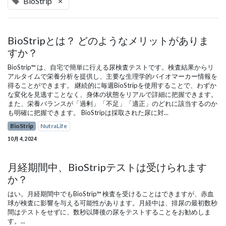
BioStrip
×
BioStripとは？ どのようなメリットがありま
すか？
BioStrip™ は、自宅で簡単に行える尿検査テストです。検査結果からリ
アルタイムで栄養分析を提供し、主要な生理学的バイオマーカー情報を
得ることができます。 継続的に毎週BioStripを使用することで、わずか
な変化を見逃すことなく、身体の状態をリアルで詳細に把握できます。
また、栄養バランスが「過剰」「不足」「適正」のどれに該当するのか
も明確に把握できます。 BioStripは採取された尿に対...
BioStrip
NutraLife
10月 4, 2024
月経期間中、BioStripテストは受けられます
か？
はい。月経期間中でもBioStrip™ 検査を受けることはできますが、赤血
球が検査に影響を与える可能性があります。月経中は、排尿の最初数秒
間はテストをせずに、数秒以降後の尿をテストすることをお勧めしま
す。...