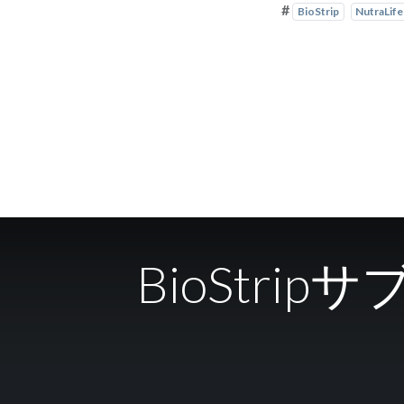
#
BioStrip
NutraLife
BioStr