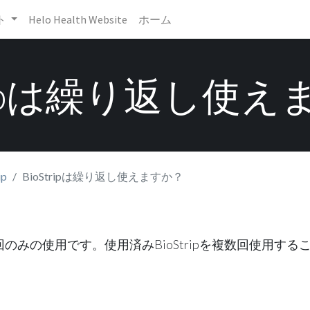
ト
Helo Health Website
ホーム
tripは繰り返し使
ip
BioStripは繰り返し使えますか？
™ は一回のみの使用です。使用済みBioStripを複数回使用す