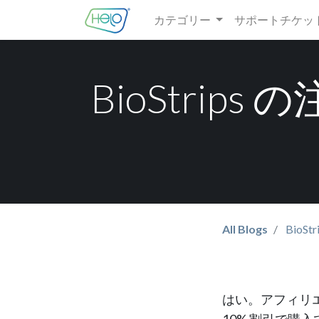
カテゴリー
サポートチケッ
BioStri
All Blogs
BioStr
はい。アフィリ
10% 割引で購