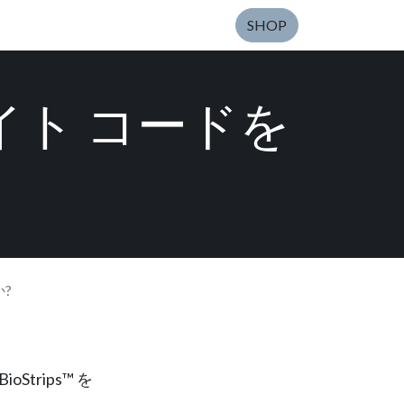
SHOP
エイト コードを
か?
BioStrips™ を