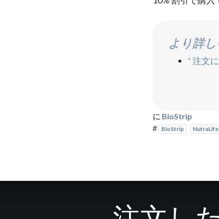
より詳し
* 注
に
BioStrip
#
BioStrip
NutraLife
注文したB