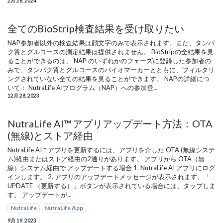
2月 26, 2024
全てのBioStrip検査結果を受け取りたい
NAP参加者以外の検査結果は顔文字のみで表示されます。また、タンパ
ク質とグルコースの測定結果は提供されません。 BioStripの全結果を見
ることができるのは、 NAP のいずれかのフェーズに登録した参加者の
みで、タンパク質とグルコースのバイオマーカーとともに、フィルタリ
ングされていない全ての結果を見ることができます。 NAPの詳細につ
いて： NutraLife AIプログラム（NAP）への参加登...
12月 28, 2023
NutraLife AI™ アプリアップデート方法：OTA
(無線)とストア経由
NutraLife AI™ アプリを更新するには、アプリを介した OTA (無線システ
ム)経由またはストア経由の2通りがあります。 アプリから OTA（無
線）システム経由で アップデートする場合 1. NutraLife AI アプリにログ
インします。 2. アプリのアップデートメッセージが表示されます。「
UPDATE （更新する）」ボタンが表示されている場合には、タップしま
す。 アップデートが...
NutraLife
NutraLife App
9月 19, 2023