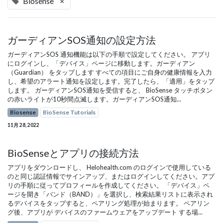
Biosense
×
ガーディアンSOS通知の設定方法
ガーディアンSOS 通知機能は以下の手順で設定してください。 アプリ
にログインし、「デバイス」ページに移動します。ガーディアン
（Guardian） をタップします すべての項目にご自身の健康情報を入力
し、希望のアラート通知を設定します。完了したら、「適用」をタップ
します。 ガーディアンSOS通知を受信すると、 BioSense タッチボタン
の赤いライトが10秒間点滅します。ガーディアンSOS通知...
Biosense
BioSense Tutorials
11月 28, 2022
BioSenseとアプリの接続方法
アプリをダウンロードし、 Helohealth.com のログインで使用している
のと同じ認証情報でサインアップ、またはログインしてください。アプ
リの手順に従ってプロフィールを作成してください。 「デバイス」ペ
ージを開き「バンド（BAND）」を選択し、検索結果リストに表示され
るデバイスをタップすると、ペアリング処理が始まります。 ペアリン
グ後、アプリが デバイスのファームウェアをアップデート する場...