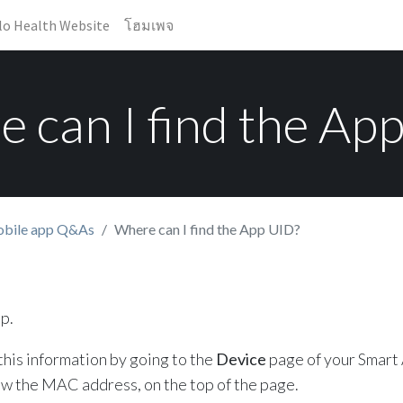
lo Health Website
โฮมเพจ
 can I find the Ap
bile app Q&As
Where can I find the App UID?
p.
 this information by going to the
Device
page of your Smart 
w the MAC address, on the top of the page.