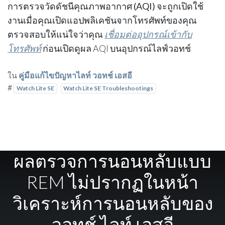
การตรวจวัด
ดัชนีคุณภาพอากาศ (AQI)
จะถูกเปิดใช้
งานเมื่อคุณเปิดแอปพลิเคชันจากโทรศัพท์ของคุณ
ตรวจสอบให้แน่ใจว่าคุณ
เชื่อมต่ออุปกรณ์เข้ากับ
โทรศัพท์
ก่อนเปิดดูผล AQI บนอุปกรณ์ไลฟ์วอทช์
ใน
คู่มือแก้ไขปัญหาไลท์ วอทช์ เอสอี
#
Watch Lite SE
Watch Lite SE Troubleshootings
ผลตรวจการนอนหลับแบบ
REM ไม่ปรากฏในหน้า
วิเคราะห์การนอนหลับของ
วอทช์ ไลท์ เอสอี